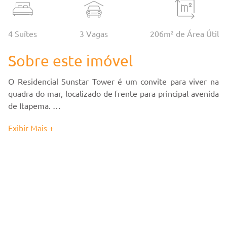
4 Suítes
3
Vaga
s
206
m² de Área Útil
Sobre este imóvel
O Residencial Sunstar Tower é um convite para viver na
quadra do mar, localizado de frente para principal avenida
de Itapema.
Ideal pra quem procura tranquilidade e ao mesmo tempo
Exibir Mais +
está super próximo de grandes centros.
O centro de Itapema é um bairro incrível, com praia de
águas calmas, limpas e areia branca que acompanha toda a
avenida.