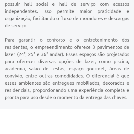
possuir hall social e hall de serviço com acessos
independentes. Isso permite maior praticidade e
organização, facilitando o fluxo de moradores e descargas
de serviço.
Para garantir o conforto e o entretenimento dos
residentes, o empreendimento oferece 3 pavimentos de
lazer (24°, 25° e 36° andar). Esses espaços são projetados
para oferecer diversas opções de lazer, como piscina,
academia, salão de festas, espaço gourmet, áreas de
convívio, entre outras comodidades. O diferencial é que
esses ambientes são entregues mobiliados, decorados e
residenciais, proporcionando uma experiência completa e
pronta para uso desde o momento da entrega das chaves.
Em resumo, o Empreendimento Sunstar Ocean Tower é
uma opção de alto padrão e luxo, com sua localização
privilegiada à beira-mar, apartamentos exclusivos,
ambientes de lazer completos e uma vista deslumbrante.