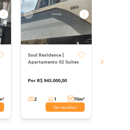
Soul Residence |
Chateau U
Apartamento 02 Suítes
Suítes | M
Itapema
Por R$ 945.000,00
Por R$ 2.
m²
2
1
70
m²
3
Ver detalhes