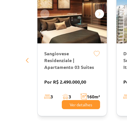
Sangiovese
D
Residenziale |
S
Apartamento 03 Suítes
I
Por R$ 2.490.000,00
P
3
3
160
m²
Ver detalhes