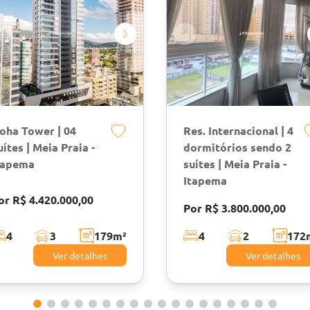
oha Tower | 04
Res. Internacional | 4
uítes | Meia Praia -
dormitórios sendo 2
tapema
suítes | Meia Praia -
Itapema
or R$ 4.420.000,00
Por R$ 3.800.000,00
4
3
179
m²
4
2
172
Ver detalhes
Ver detalhes