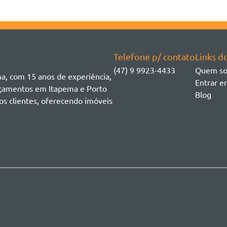
Telefone p/ contato
Links do
(47) 9 9923-4433
Quem s
ma, com 15 anos de experiência,
Entrar e
ançamentos em Itapema e Porto
Blog
os clientes, oferecendo imóveis