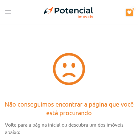
0
0
Open main menu
Open main menu
Não conseguimos encontrar a página que você
está procurando
Volte para a página inicial ou descubra um dos imóveis
abaixo: