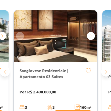
Sangiovese Residenziale |
D
Apartamento 03 Suítes
P
Por R$ 2.490.000,00
P
m²
3
3
160
m²