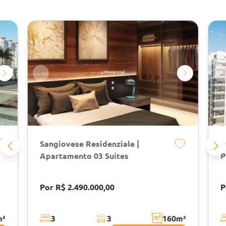
Sangiovese Residenziale |
D
Apartamento 03 Suítes
P
Por R$ 2.490.000,00
P
m²
3
3
160
m²