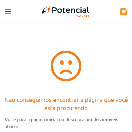
0
0
Open main menu
Open main menu
Não conseguimos encontrar a página que você
está procurando
Volte para a página inicial ou descubra um dos imóveis
abaixo: