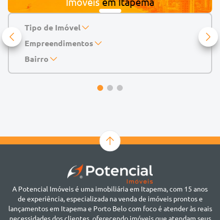
Imóveis
em
Itapema
Tipo de Imóvel
Empreendimentos
Apartamento
Casa
143 Mayfair Home Boutique
Bairro
Casa de Condomínio
Abu Dhabi Residence
Alto do São Bento
Chácara
Acádia Residence
Alto São Bento
Cobertura
Accendis Home Living
Alto São Bento
Duplex
Acqua Blue Residence
Andorinha
Flat
Bairro não informado
Ver mais
Galpão
Bairro Várzea
Geminado
Canto da Praia
Sala Comercial
Casa Branca
Sobrado
Cento
Studio
Centro
Terreno
A Potencial Imóveis é uma imobiliária em Itapema, com 15 anos
Ilhota
de experiência, especializada na venda de imóveis prontos e
Jardim Praia Mar
lançamentos em Itapema e Porto Belo com foco é atender às reais
Meia Praia
necessidades dos clientes, oferecendo imóveis que atendam seus