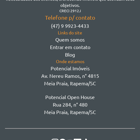
Morretes
objetivos.
Morretes
CRECI 2912J
Telefone p/ contato
Morretes - Zona 3
(47) 9 9923-4433
Sertão do Trombudo
Links do site
Sertãozinho
Quem somos
Taboleiro dos Oliveiras
Entrar em contato
Tabuleiro Das Oliveiras
Blog
Várzea
Onde estamos
Potencial Imóveis
Av. Nereu Ramos, n° 4815
Meia Praia, Itapema/SC
Potencial Open House
Rua 284, n° 480
Meia Praia, Itapema/SC