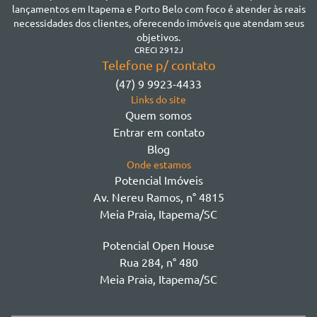
Jardim Praia Mar
lançamentos em Itapema e Porto Belo com foco é atender às reais
Meia Praia
necessidades dos clientes, oferecendo imóveis que atendam seus
Morretes
objetivos.
Morretes
CRECI 2912J
Telefone p/ contato
Morretes - Zona 3
(47) 9 9923-4433
Sertão do Trombudo
Links do site
Sertãozinho
Quem somos
Taboleiro dos Oliveiras
Entrar em contato
Tabuleiro Das Oliveiras
Blog
Várzea
Onde estamos
Potencial Imóveis
Av. Nereu Ramos, n° 4815
Meia Praia, Itapema/SC
Potencial Open House
Rua 284, n° 480
Meia Praia, Itapema/SC