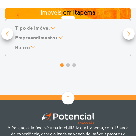
Imóveis
em
Itapema
Tipo de Imóvel
Empreendimentos
Apartamento
Casa
143 Mayfair Home Boutique
Bairro
Casa de Condomínio
Abu Dhabi Residence
Alto do São Bento
Chácara
Acádia Residence
Alto São Bento
Cobertura
Accendis Home Living
Alto São Bento
Duplex
Acqua Blue Residence
Andorinha
Flat
Bairro não informado
Ver mais
Galpão
Bairro Várzea
Geminado
Canto da Praia
Sala Comercial
Casa Branca
Sobrado
Cento
Studio
Centro
Terreno
A Potencial Imóveis é uma imobiliária em Itapema, com 15 anos
Ilhota
de experiência, especializada na venda de imóveis prontos e