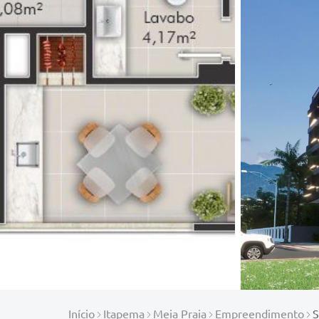
Início
Itapema
Meia Praia
Empreendimento
S