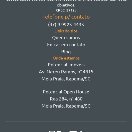
Morretes
objetivos.
Morretes
CRECI 2912J
Telefone p/ contato
Morretes - Zona 3
(47) 9 9923-4433
Sertão do Trombudo
Links do site
Sertãozinho
Quem somos
Taboleiro dos Oliveiras
Entrar em contato
Tabuleiro Das Oliveiras
Blog
Várzea
Onde estamos
Potencial Imóveis
Av. Nereu Ramos, n° 4815
Meia Praia, Itapema/SC
Potencial Open House
Rua 284, n° 480
Meia Praia, Itapema/SC