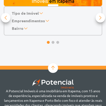
Imóveis
em
Itapema
Tipo de Imóvel
Empreendimentos
Apartamento
Casa
143 Mayfair Home Boutique
Bairro
Casa de Condomínio
Abu Dhabi Residence
Alto do São Bento
Chácara
Acádia Residence
Alto São Bento
Cobertura
Accendis Home Living
Alto São Bento
Duplex
Acqua Blue Residence
Andorinha
Flat
Bairro não informado
Ver mais
Galpão
Bairro Várzea
Geminado
Canto da Praia
Sala Comercial
Casa Branca
Sobrado
Cento
Studio
Centro
Terreno
A Potencial Imóveis é uma imobiliária em Itapema, com 15 anos
Ilhota
de experiência, especializada na venda de imóveis prontos e
Jardim Praia Mar
lançamentos em Itapema e Porto Belo com foco é atender às reais
Meia Praia
necessidades dos clientes, oferecendo imóveis que atendam seus