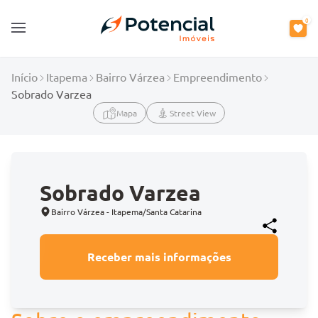
0
Open main menu
Início
Itapema
Bairro Várzea
Empreendimento
Sobrado Varzea
Mapa
Street View
Sobrado Varzea
Bairro Várzea - Itapema/Santa Catarina
Receber mais informações