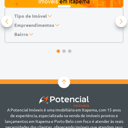
Imóveis
em
Itapema
Tipo de Imóvel
Empreendimentos
Apartamento
Casa
143 Mayfair Home Boutique
Bairro
Casa de Condomínio
Abu Dhabi Residence
Alto do São Bento
Chácara
Acádia Residence
Alto São Bento
Cobertura
Accendis Home Living
Alto São Bento
Duplex
Acqua Blue Residence
Andorinha
Flat
Bairro não informado
Ver mais
Galpão
Bairro Várzea
Geminado
Canto da Praia
Sala Comercial
Casa Branca
Sobrado
Cento
Studio
Centro
Terreno
A Potencial Imóveis é uma imobiliária em Itapema, com 15 anos
Ilhota
de experiência, especializada na venda de imóveis prontos e
Jardim Praia Mar
lançamentos em Itapema e Porto Belo com foco é atender às reais
Meia Praia
necessidades dos clientes, oferecendo imóveis que atendam seus