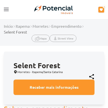
0
Open main menu
Início
Itapema
Morretes
Empreendimento
Selent Forest
Mapa
Street View
Selent Forest
Morretes - Itapema/Santa Catarina
Receber mais informações