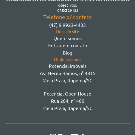
Morretes
objetivos.
Morretes
CRECI 2912J
Telefone p/ contato
Morretes - Zona 3
(47) 9 9923-4433
Sertão do Trombudo
Links do site
Sertãozinho
Quem somos
Taboleiro dos Oliveiras
Entrar em contato
Tabuleiro Das Oliveiras
Blog
Várzea
Onde estamos
Potencial Imóveis
Av. Nereu Ramos, n° 4815
Meia Praia, Itapema/SC
Potencial Open House
Rua 284, n° 480
Meia Praia, Itapema/SC