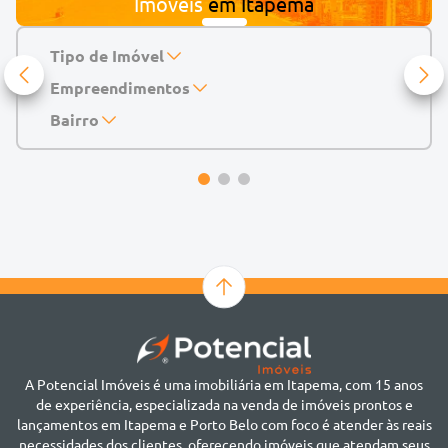
Imóveis
em
Itapema
Tipo de Imóvel
Empreendimentos
Apartamento
Casa
143 Mayfair Home Boutique
Bairro
Casa de Condomínio
Abu Dhabi Residence
Alto do São Bento
Chácara
Acádia Residence
Alto São Bento
Cobertura
Accendis Home Living
Alto São Bento
Duplex
Acqua Blue Residence
Andorinha
Flat
Bairro não informado
Ver mais
Galpão
Bairro Várzea
Geminado
Canto da Praia
Sala Comercial
Casa Branca
Sobrado
Cento
Studio
Centro
Terreno
A Potencial Imóveis é uma imobiliária em Itapema, com 15 anos
Ilhota
de experiência, especializada na venda de imóveis prontos e
Jardim Praia Mar
lançamentos em Itapema e Porto Belo com foco é atender às reais
Meia Praia
necessidades dos clientes, oferecendo imóveis que atendam seus