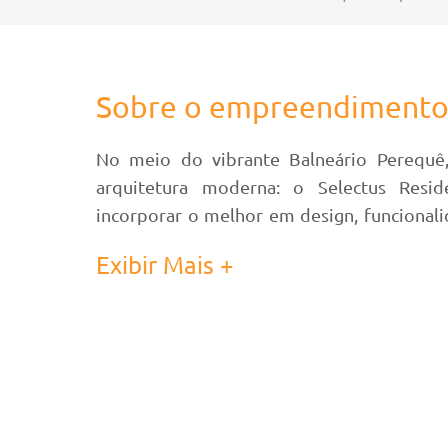
Sobre o empreendiment
No meio do vibrante Balneário Perequê,
arquitetura moderna: o Selectus Resid
incorporar o melhor em design, funcional
um convite a redescobrir o prazer diário de 
Exibir Mais +
O Selectus Residence reflete a união entre 
alta qualidade são testemunhas da dedica
apenas cativa os olhos, mas também acalma
que cada momento vívido aqui seja repleto d
Além de seu interior esplêndido, o empreen