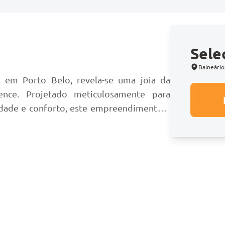
Sele
o
Balneário
 em Porto Belo, revela-se uma joia da
ence. Projetado meticulosamente para
idade e conforto, este empreendimento é
viver.
estética e eficiência. Seus acabamentos de
ção em proporcionar um ambiente que não
 a alma. A infraestrutura moderna garante
e facilidade e sofisticação.
dimento se destaca por sua área de lazer.