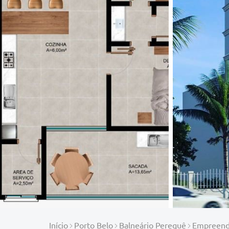
Início
Porto Belo
Balneário Perequê
Empreend