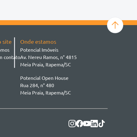
Duplex
Amalfi Residence
Bal. Perequê
Flat
Balneário Perequê
Ver mais
Galpão
Balneario Pereque
Geminado
Balneário Pereque
Sala Comercial
Centro
Sobrado
Jardim Dourado
 site
Onde estamos
Studio
Perequê
omos
Potencial Imóveis
Terreno
Perequê
m contato
Av. Nereu Ramos, n° 4815
Pereque
Meia Praia, Itapema/SC
Porto Belo
Santa Luzia
Potencial Open House
Sertão Santa Luzia
Rua 284, n° 480
Vila Nova
Meia Praia, Itapema/SC
Viva Park
Zona Rural