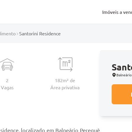
Imóveis a ven
imento
Santorini Residence
Sant
Balneário
2
182m² de
Vagas
Área
privativa
o
sidence, localizado em Balneário Perequê