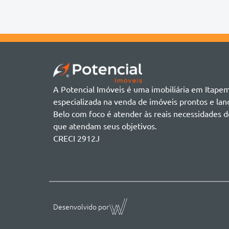
Duplex
Acqua Blue Residence
Andorinha
Flat
Bairro não informado
Ver mais
Galpão
Bairro Várzea
Geminado
Canto da Praia
Sala Comercial
Casa Branca
Sobrado
Cento
Studio
Centro
Terreno
A Potencial Imóveis é uma imobiliária em Itape
Ilhota
especializada na venda de imóveis prontos e l
Jardim Praia Mar
Belo com foco é atender às reais necessidades d
Meia Praia
que atendam seus objetivos.
Morretes
CRECI 2912J
Morretes
Morretes - Zona 3
Sertão do Trombudo
Sertãozinho
Taboleiro dos Oliveiras
Tabuleiro Das Oliveiras
Desenvolvido por
Várzea