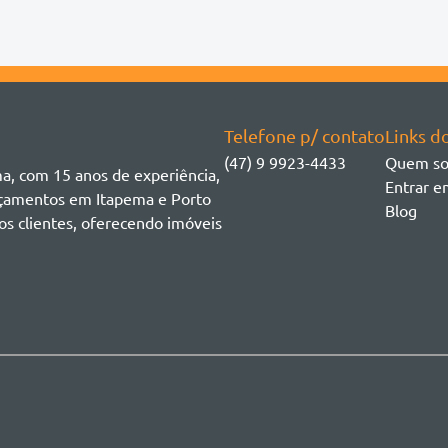
Duplex
Esquina Bella Residencial
Nações
Flat
Pioneiros
Ver mais
Galpão
Praia do Estaleiro
Geminado
Sala Comercial
Sobrado
Telefone p/ contato
Links do
Studio
(47) 9 9923-4433
Quem s
Terreno
ma, com 15 anos de experiência,
Entrar e
ançamentos em Itapema e Porto
Blog
os clientes, oferecendo imóveis