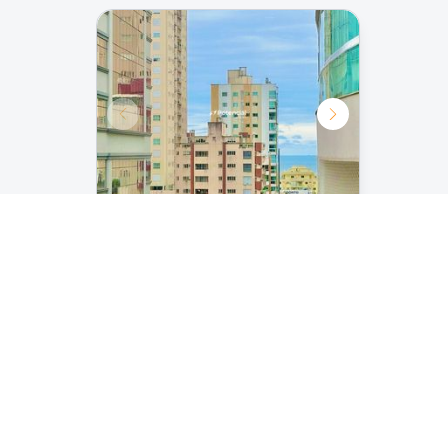
Saimon Alexandre | 3
suítes | Meia Praia -
Itapema
Por R$ 1.750.000,00
3
3
493
m²
Ver detalhes