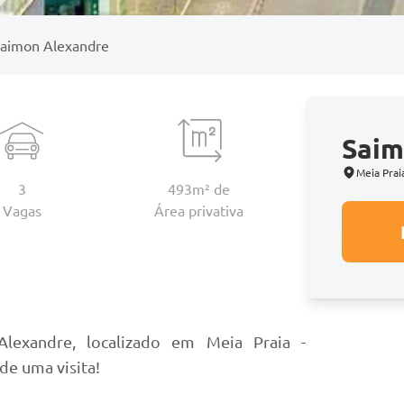
aimon Alexandre
Saim
Meia Prai
3
493m² de
Vagas
Área
privativa
o
lexandre, localizado em Meia Praia -
de uma visita!