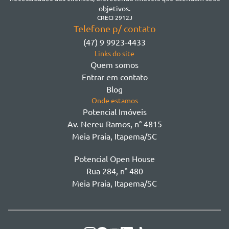
Morretes
objetivos.
Morretes
CRECI 2912J
Telefone p/ contato
Morretes - Zona 3
(47) 9 9923-4433
Sertão do Trombudo
Links do site
Sertãozinho
Quem somos
Taboleiro dos Oliveiras
Entrar em contato
Tabuleiro Das Oliveiras
Blog
Várzea
Onde estamos
Potencial Imóveis
Av. Nereu Ramos, n° 4815
Meia Praia, Itapema/SC
Potencial Open House
Rua 284, n° 480
Meia Praia, Itapema/SC