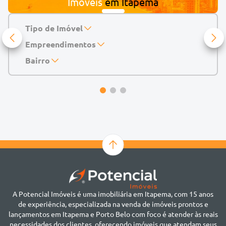
Imóveis
em
Itapema
Tipo de Imóvel
Empreendimentos
Apartamento
Casa
143 Mayfair Home Boutique
Bairro
Casa de Condomínio
Abu Dhabi Residence
Alto do São Bento
Chácara
Acádia Residence
Alto São Bento
Cobertura
Accendis Home Living
Alto São Bento
Duplex
Acqua Blue Residence
Andorinha
Flat
Bairro não informado
Ver mais
Galpão
Bairro Várzea
Geminado
Canto da Praia
Sala Comercial
Casa Branca
Sobrado
Cento
Studio
Centro
Terreno
A Potencial Imóveis é uma imobiliária em Itapema, com 15 anos
Ilhota
de experiência, especializada na venda de imóveis prontos e
Jardim Praia Mar
lançamentos em Itapema e Porto Belo com foco é atender às reais
Meia Praia
necessidades dos clientes, oferecendo imóveis que atendam seus