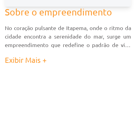
Sobre o empreendimento
No coração pulsante de Itapema, onde o ritmo da
cidade encontra a serenidade do mar, surge um
empreendimento que redefine o padrão de vida
moderno. Meticulosamente planejado, este local
Exibir Mais +
combina um acabamento de alto padrão com uma
concepção voltada ao máximo conforto,
garantindo que você não precisa escolher entre
luxo e praticidade.
Cada espaço foi desenhado com uma visão
contemporânea, promovendo um equilíbrio
perfeito entre design inovador e bem-estar. A vida
aqui se desenrola de maneira suave, com a