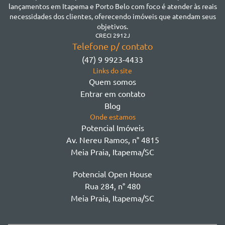
Jardim Praia Mar
lançamentos em Itapema e Porto Belo com foco é atender às reais
Meia Praia
necessidades dos clientes, oferecendo imóveis que atendam seus
Morretes
objetivos.
Morretes
CRECI 2912J
Telefone p/ contato
Morretes - Zona 3
(47) 9 9923-4433
Sertão do Trombudo
Links do site
Sertãozinho
Quem somos
Taboleiro dos Oliveiras
Entrar em contato
Tabuleiro Das Oliveiras
Blog
Várzea
Onde estamos
Potencial Imóveis
Av. Nereu Ramos, n° 4815
Meia Praia, Itapema/SC
Potencial Open House
Rua 284, n° 480
Meia Praia, Itapema/SC