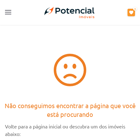
0
0
Open main menu
Open main menu
Não conseguimos encontrar a página que você
está procurando
Volte para a página inicial ou descubra um dos imóveis
abaixo: