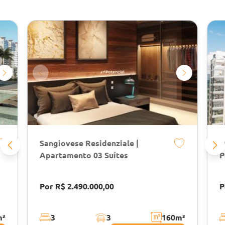
Sangiovese Residenziale |
D
Apartamento 03 Suítes
P
Por R$ 2.490.000,00
P
m²
3
3
160
m²