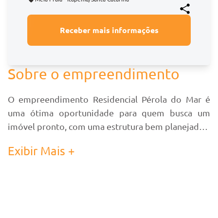
Receber mais informações
Sobre o empreendimento
O empreendimento Residencial Pérola do Mar é
uma ótima oportunidade para quem busca um
imóvel pronto, com uma estrutura bem planejada e
em uma localização privilegiada.
Exibir Mais +
O edifício possui 5 andares, oferecendo uma
configuração de 4 apartamentos por andar. Essa
disposição proporciona uma convivência mais
tranquila e próxima com os vizinhos, tornando o