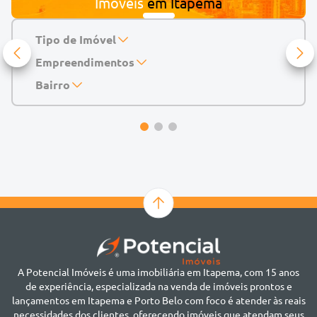
Imóveis
em
Itapema
Tipo de Imóvel
Empreendimentos
Apartamento
Casa
143 Mayfair Home Boutique
Bairro
Casa de Condomínio
Abu Dhabi Residence
Alto do São Bento
Chácara
Acádia Residence
Alto São Bento
Cobertura
Accendis Home Living
Alto São Bento
Duplex
Acqua Blue Residence
Andorinha
Flat
Bairro não informado
Ver mais
Galpão
Bairro Várzea
Geminado
Canto da Praia
Sala Comercial
Casa Branca
Sobrado
Cento
Studio
Centro
Terreno
A Potencial Imóveis é uma imobiliária em Itapema, com 15 anos
Ilhota
de experiência, especializada na venda de imóveis prontos e
Jardim Praia Mar
lançamentos em Itapema e Porto Belo com foco é atender às reais
Meia Praia
necessidades dos clientes, oferecendo imóveis que atendam seus