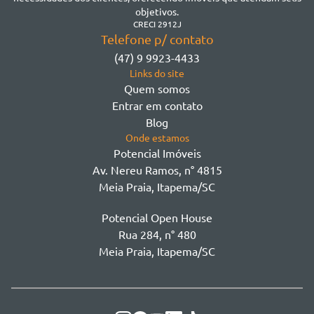
Morretes
objetivos.
Morretes
CRECI 2912J
Telefone p/ contato
Morretes - Zona 3
(47) 9 9923-4433
Sertão do Trombudo
Links do site
Sertãozinho
Quem somos
Taboleiro dos Oliveiras
Entrar em contato
Tabuleiro Das Oliveiras
Blog
Várzea
Onde estamos
Potencial Imóveis
Av. Nereu Ramos, n° 4815
Meia Praia, Itapema/SC
Potencial Open House
Rua 284, n° 480
Meia Praia, Itapema/SC