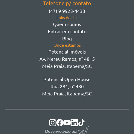
Telefone p/ contato
Morretes - Zona 3
(47) 9 9923-4433
Sertão do Trombudo
Links do site
Sertãozinho
Quem somos
Taboleiro dos Oliveiras
Entrar em contato
Tabuleiro Das Oliveiras
Blog
Várzea
Onde estamos
Potencial Imóveis
Av. Nereu Ramos, n° 4815
Meia Praia, Itapema/SC
Potencial Open House
Rua 284, n° 480
Meia Praia, Itapema/SC
Desenvolvido por