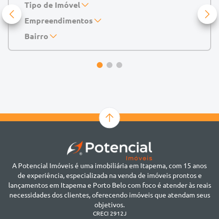
Tipo de Imóvel
Empreendimentos
Apartamento
Casa
143 Mayfair Home Boutique
Bairro
Casa de Condomínio
Abu Dhabi Residence
Alto do São Bento
Chácara
Acádia Residence
Alto São Bento
Cobertura
Accendis Home Living
Alto São Bento
Duplex
Acqua Blue Residence
Andorinha
Flat
Bairro não informado
Ver mais
Galpão
Bairro Várzea
Geminado
Canto da Praia
Sala Comercial
Casa Branca
Sobrado
Cento
Studio
Centro
Terreno
A Potencial Imóveis é uma imobiliária em Itapema, com 15 anos
Ilhota
de experiência, especializada na venda de imóveis prontos e
Jardim Praia Mar
lançamentos em Itapema e Porto Belo com foco é atender às reais
Meia Praia
necessidades dos clientes, oferecendo imóveis que atendam seus
Morretes
objetivos.
Morretes
CRECI 2912J