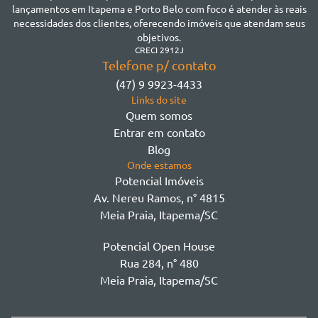
Jardim Praia Mar
lançamentos em Itapema e Porto Belo com foco é atender às reais
Meia Praia
necessidades dos clientes, oferecendo imóveis que atendam seus
Morretes
objetivos.
Morretes
CRECI 2912J
Telefone p/ contato
Morretes - Zona 3
(47) 9 9923-4433
Sertão do Trombudo
Links do site
Sertãozinho
Quem somos
Taboleiro dos Oliveiras
Entrar em contato
Tabuleiro Das Oliveiras
Blog
Várzea
Onde estamos
Potencial Imóveis
Av. Nereu Ramos, n° 4815
Meia Praia, Itapema/SC
Potencial Open House
Rua 284, n° 480
Meia Praia, Itapema/SC