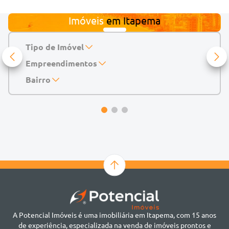
Imóveis
em
Itapema
Tipo de Imóvel
Empreendimentos
Apartamento
Casa
143 Mayfair Home Boutique
Bairro
Casa de Condomínio
Abu Dhabi Residence
Alto do São Bento
Chácara
Acádia Residence
Alto São Bento
Cobertura
Accendis Home Living
Alto São Bento
Duplex
Acqua Blue Residence
Andorinha
Flat
Bairro não informado
Ver mais
Galpão
Bairro Várzea
Geminado
Canto da Praia
Sala Comercial
Casa Branca
Sobrado
Cento
Studio
Centro
Terreno
A Potencial Imóveis é uma imobiliária em Itapema, com 15 anos
Ilhota
de experiência, especializada na venda de imóveis prontos e