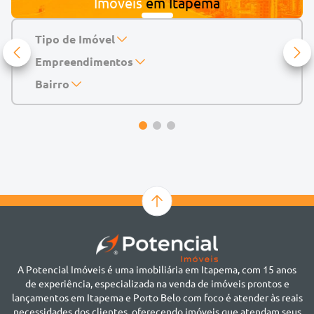
Imóveis
em
Itapema
Tipo de Imóvel
Empreendimentos
Apartamento
Casa
143 Mayfair Home Boutique
Bairro
Casa de Condomínio
Abu Dhabi Residence
Alto do São Bento
Chácara
Acádia Residence
Alto São Bento
Cobertura
Accendis Home Living
Alto São Bento
Duplex
Acqua Blue Residence
Andorinha
Flat
Bairro não informado
Ver mais
Galpão
Bairro Várzea
Geminado
Canto da Praia
Sala Comercial
Casa Branca
Sobrado
Cento
Studio
Centro
Terreno
A Potencial Imóveis é uma imobiliária em Itapema, com 15 anos
Ilhota
de experiência, especializada na venda de imóveis prontos e
Jardim Praia Mar
lançamentos em Itapema e Porto Belo com foco é atender às reais
Meia Praia
necessidades dos clientes, oferecendo imóveis que atendam seus