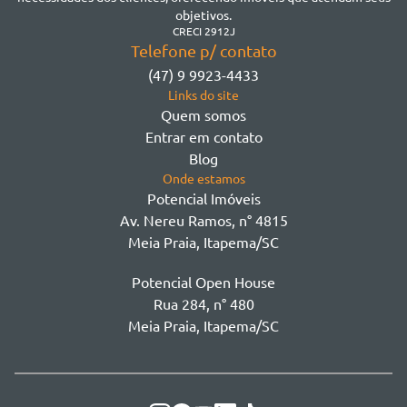
Morretes
objetivos.
Morretes
CRECI 2912J
Telefone p/ contato
Morretes - Zona 3
(47) 9 9923-4433
Sertão do Trombudo
Links do site
Sertãozinho
Quem somos
Taboleiro dos Oliveiras
Entrar em contato
Tabuleiro Das Oliveiras
Blog
Várzea
Onde estamos
Potencial Imóveis
Av. Nereu Ramos, n° 4815
Meia Praia, Itapema/SC
Potencial Open House
Rua 284, n° 480
Meia Praia, Itapema/SC