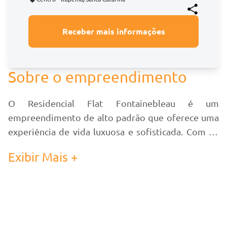
Receber mais informações
Sobre o empreendimento
O Residencial Flat Fontainebleau é um
empreendimento de alto padrão que oferece uma
experiência de vida luxuosa e sofisticada. Com 27
andares, dos quais 20 são destinados a
Exibir Mais +
apartamentos, o edifício possui uma arquitetura
moderna e elegante, que se destaca na paisagem
urbana.
Os acabamentos em alto padrão garantem a