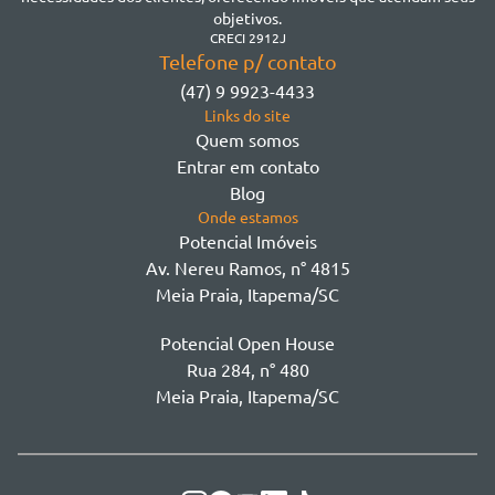
Morretes
objetivos.
Morretes
CRECI 2912J
Telefone p/ contato
Morretes - Zona 3
(47) 9 9923-4433
Sertão do Trombudo
Links do site
Sertãozinho
Quem somos
Taboleiro dos Oliveiras
Entrar em contato
Tabuleiro Das Oliveiras
Blog
Várzea
Onde estamos
Potencial Imóveis
Av. Nereu Ramos, n° 4815
Meia Praia, Itapema/SC
Potencial Open House
Rua 284, n° 480
Meia Praia, Itapema/SC