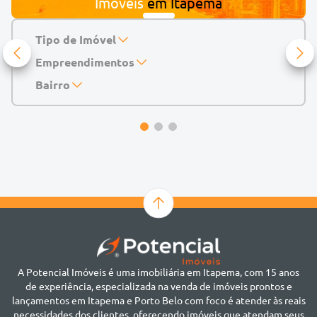
Imóveis
em
Itapema
Tipo de Imóvel
Empreendimentos
Apartamento
Casa
143 Mayfair Home Boutique
Bairro
Casa de Condomínio
Abu Dhabi Residence
Alto do São Bento
Chácara
Acádia Residence
Alto São Bento
Cobertura
Accendis Home Living
Alto São Bento
Duplex
Acqua Blue Residence
Andorinha
Flat
Bairro não informado
Ver mais
Galpão
Bairro Várzea
Geminado
Canto da Praia
Sala Comercial
Casa Branca
Sobrado
Cento
Studio
Centro
Terreno
A Potencial Imóveis é uma imobiliária em Itapema, com 15 anos
Ilhota
de experiência, especializada na venda de imóveis prontos e
Jardim Praia Mar
lançamentos em Itapema e Porto Belo com foco é atender às reais
Meia Praia
necessidades dos clientes, oferecendo imóveis que atendam seus