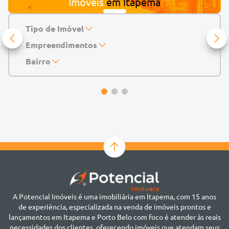
Imóveis
em
Itapema
Tipo de Imóvel
Empreendimentos
Apartamento
Casa
143 Mayfair Home Boutique
Bairro
Casa de Condomínio
Abu Dhabi Residence
Alto do São Bento
Chácara
Acádia Residence
Alto São Bento
Cobertura
Accendis Home Living
Alto São Bento
Duplex
Acqua Blue Residence
Andorinha
Flat
Bairro não informado
Ver mais
Galpão
Bairro Várzea
Geminado
Canto da Praia
Sala Comercial
Casa Branca
Sobrado
Cento
Studio
Centro
Terreno
A Potencial Imóveis é uma imobiliária em Itapema, com 15 anos
Ilhota
de experiência, especializada na venda de imóveis prontos e
Jardim Praia Mar
lançamentos em Itapema e Porto Belo com foco é atender às reais
Meia Praia
necessidades dos clientes, oferecendo imóveis que atendam seus