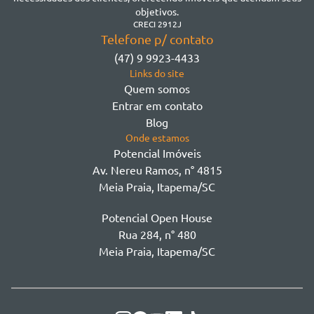
Morretes
objetivos.
Morretes
CRECI 2912J
Telefone p/ contato
Morretes - Zona 3
(47) 9 9923-4433
Sertão do Trombudo
Links do site
Sertãozinho
Quem somos
Taboleiro dos Oliveiras
Entrar em contato
Tabuleiro Das Oliveiras
Blog
Várzea
Onde estamos
Potencial Imóveis
Av. Nereu Ramos, n° 4815
Meia Praia, Itapema/SC
Potencial Open House
Rua 284, n° 480
Meia Praia, Itapema/SC