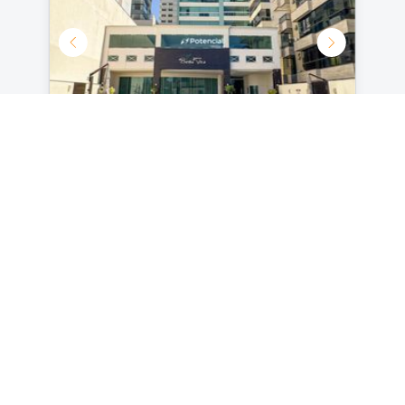
a churrasqueira proporcionará deliciosos
momentos gastronômicos em meio a uma
atmosfera acolhedora.
Bella Vita | 4 suítes | Meia Praia -
Itapema
Por R$ 5.300.000,00
4
2
185
m²
Ver detalhes