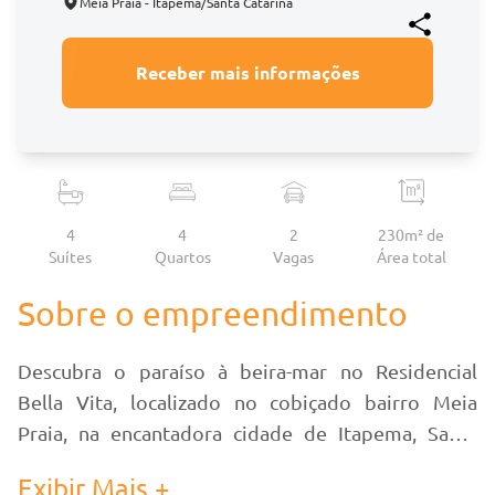
Meia Praia - Itapema/Santa Catarina
Receber mais informações
4
4
2
230m² de
Suítes
Quartos
Vagas
Área
total
Sobre o empreendimento
Descubra o paraíso à beira-mar no Residencial
Bella Vita, localizado no cobiçado bairro Meia
Praia, na encantadora cidade de Itapema, Santa
Catarina.
Exibir Mais +