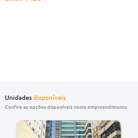
O empreendimento Bella Vita é um verdadeiro
significado de bem-viver, oferecendo uma área de
lazer completa para proporcionar momentos de
relaxamento e diversão a você e sua família.
Imagine-se desfrutando de um mergulho
revigorante na piscina de frente para o mar, ou
curtindo os dias ensolarados na piscina adulto e
infantil. Para momentos de puro relaxamento, o
spa e a sauna estarão à sua disposição. Se preferir
manter-se em forma, a academia equipada
atenderá suas necessidades.
Unidades
disponíveis
Confira as opções disponíveis neste empreendimento
Para celebrar ocasiões especiais, o salão de festas
do Residencial Bella Vita é o cenário perfeito, e
para entretenimento, a sala de jogos será o ponto
de encontro ideal para amigos e familiares. E claro,