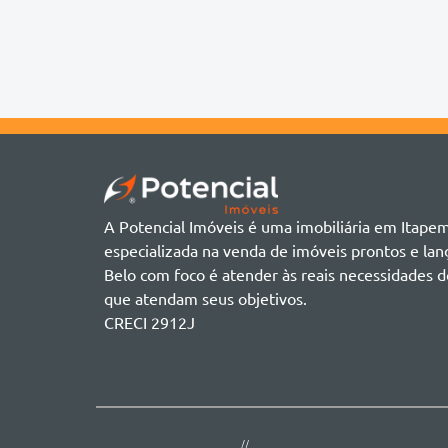
Chácara
Acádia Residence
Alto São Bento
Cobertura
Accendis Home Living
Alto São Bento
Duplex
Acqua Blue Residence
Andorinha
Flat
Bairro não informado
Ver mais
Galpão
Bairro Várzea
Geminado
Canto da Praia
Sala Comercial
Casa Branca
Sobrado
Cento
Studio
Centro
Terreno
A Potencial Imóveis é uma imobiliária em Itape
Ilhota
especializada na venda de imóveis prontos e l
Jardim Praia Mar
Belo com foco é atender às reais necessidades d
Meia Praia
que atendam seus objetivos.
Morretes
CRECI 2912J
Morretes
Morretes - Zona 3
Sertão do Trombudo
Sertãozinho
Taboleiro dos Oliveiras