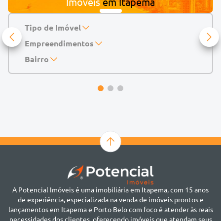
Imóveis
em
Itapema
Tipo de Imóvel
Empreendimentos
Apartamento
Casa
143 Mayfair Home Boutique
Bairro
Casa de Condomínio
Abu Dhabi Residence
Alto do São Bento
Chácara
Acádia Residence
Alto São Bento
Cobertura
Accendis Home Living
Alto São Bento
Duplex
Acqua Blue Residence
Andorinha
Flat
Bairro não informado
Ver mais
Galpão
Bairro Várzea
Geminado
Canto da Praia
Sala Comercial
Casa Branca
Sobrado
Cento
Studio
Centro
Terreno
A Potencial Imóveis é uma imobiliária em Itapema, com 15 anos
Ilhota
de experiência, especializada na venda de imóveis prontos e
Jardim Praia Mar
lançamentos em Itapema e Porto Belo com foco é atender às reais
Meia Praia
necessidades dos clientes, oferecendo imóveis que atendam seus