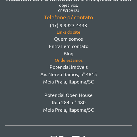
Morretes
objetivos.
Morretes
CRECI 2912J
Telefone p/ contato
Morretes - Zona 3
(47) 9 9923-4433
Sertão do Trombudo
Links do site
Sertãozinho
Quem somos
Taboleiro dos Oliveiras
Entrar em contato
Tabuleiro Das Oliveiras
Blog
Várzea
Onde estamos
Potencial Imóveis
Av. Nereu Ramos, n° 4815
Meia Praia, Itapema/SC
Potencial Open House
Rua 284, n° 480
Meia Praia, Itapema/SC