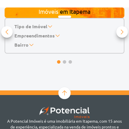
Imóveis
em
Itapema
Tipo de Imóvel
Empreendimentos
Apartamento
Casa
143 Mayfair Home Boutique
Bairro
Casa de Condomínio
Abu Dhabi Residence
Alto do São Bento
Chácara
Acádia Residence
Alto São Bento
Cobertura
Accendis Home Living
Alto São Bento
Duplex
Acqua Blue Residence
Andorinha
Flat
Bairro não informado
Ver mais
Galpão
Bairro Várzea
Geminado
Canto da Praia
Sala Comercial
Casa Branca
Sobrado
Cento
Studio
Centro
Terreno
A Potencial Imóveis é uma imobiliária em Itapema, com 15 anos
Ilhota
de experiência, especializada na venda de imóveis prontos e