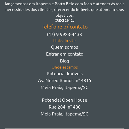
Jardim Praia Mar
lançamentos em Itapema e Porto Belo com foco é atender às reais
Meia Praia
necessidades dos clientes, oferecendo imóveis que atendam seus
Morretes
objetivos.
Morretes
CRECI 2912J
Telefone p/ contato
Morretes - Zona 3
(47) 9 9923-4433
Sertão do Trombudo
Links do site
Sertãozinho
Quem somos
Taboleiro dos Oliveiras
Entrar em contato
Tabuleiro Das Oliveiras
Blog
Várzea
Onde estamos
Potencial Imóveis
Av. Nereu Ramos, n° 4815
Meia Praia, Itapema/SC
Potencial Open House
Rua 284, n° 480
Meia Praia, Itapema/SC