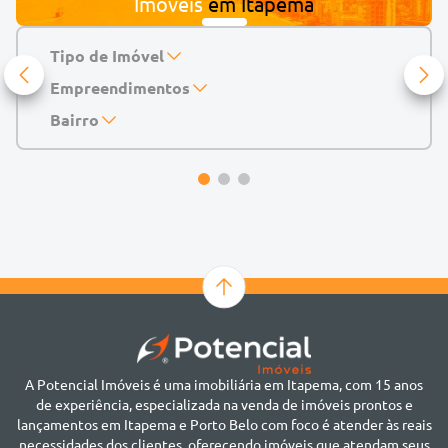
Imóveis
em
Itapema
Tipo de Imóvel
Empreendimentos
Apartamento
Casa
143 Mayfair Home Boutique
Bairro
Casa de Condomínio
Abu Dhabi Residence
Alto do São Bento
Chácara
Acádia Residence
Alto São Bento
Cobertura
Accendis Home Living
Alto São Bento
Duplex
Acqua Blue Residence
Andorinha
Flat
Bairro não informado
Ver mais
Galpão
Bairro Várzea
Geminado
Canto da Praia
Sala Comercial
Casa Branca
Sobrado
Cento
Studio
Centro
Terreno
A Potencial Imóveis é uma imobiliária em Itapema, com 15 anos
Ilhota
de experiência, especializada na venda de imóveis prontos e
Jardim Praia Mar
lançamentos em Itapema e Porto Belo com foco é atender às reais
Meia Praia
necessidades dos clientes, oferecendo imóveis que atendam seus