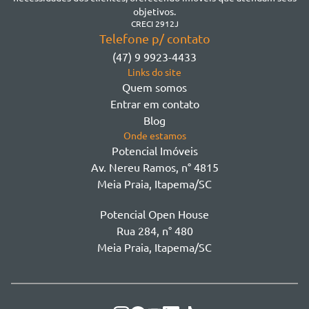
Morretes
objetivos.
Morretes
CRECI 2912J
Telefone p/ contato
Morretes - Zona 3
(47) 9 9923-4433
Sertão do Trombudo
Links do site
Sertãozinho
Quem somos
Taboleiro dos Oliveiras
Entrar em contato
Tabuleiro Das Oliveiras
Blog
Várzea
Onde estamos
Potencial Imóveis
Av. Nereu Ramos, n° 4815
Meia Praia, Itapema/SC
Potencial Open House
Rua 284, n° 480
Meia Praia, Itapema/SC