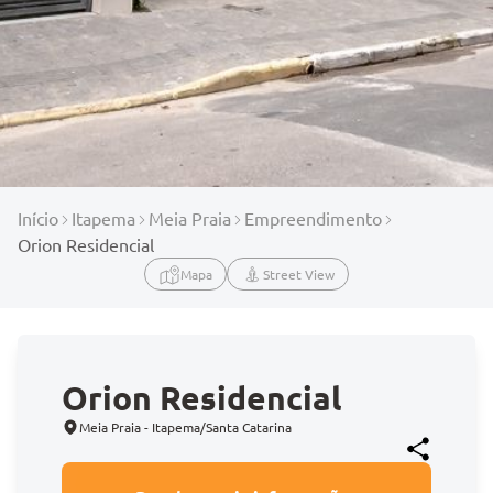
Início
Itapema
Meia Praia
Empreendimento
Orion Residencial
Mapa
Street View
Orion Residencial
Meia Praia - Itapema/Santa Catarina