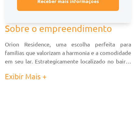
Receber mais informações
Sobre o empreendimento
Orion Residence, uma escolha perfeita para
famílias que valorizam a harmonia e a comodidade
em seu lar. Estrategicamente localizado no bairro
Meia Praia, este empreendimento foi projetado
Exibir Mais +
para oferecer um ambiente que atenda aos seus
sonhos e necessidades.
Com uma área de lazer compacta e eficientemente
distribuída, o Orion Residence é o local ideal para
criar momentos inesquecíveis ao lado daqueles
que você ama. A atmosfera do empreendimento