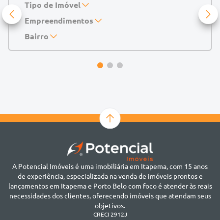
Tipo de Imóvel
Empreendimentos
Apartamento
Casa
143 Mayfair Home Boutique
Bairro
Casa de Condomínio
Abu Dhabi Residence
Alto do São Bento
Chácara
Acádia Residence
Alto São Bento
Cobertura
Accendis Home Living
Alto São Bento
Duplex
Acqua Blue Residence
Andorinha
Flat
Bairro não informado
Ver mais
Galpão
Bairro Várzea
Geminado
Canto da Praia
Sala Comercial
Casa Branca
Sobrado
Cento
Studio
Centro
Terreno
A Potencial Imóveis é uma imobiliária em Itapema, com 15 anos
Ilhota
de experiência, especializada na venda de imóveis prontos e
Jardim Praia Mar
lançamentos em Itapema e Porto Belo com foco é atender às reais
Meia Praia
necessidades dos clientes, oferecendo imóveis que atendam seus
Morretes
objetivos.
Morretes
CRECI 2912J