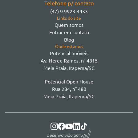
Telefone p/ contato
Morretes - Zona 3
(47) 9 9923-4433
Sertão do Trombudo
Links do site
Sertãozinho
Quem somos
Taboleiro dos Oliveiras
Entrar em contato
Tabuleiro Das Oliveiras
Blog
Várzea
Onde estamos
Potencial Imóveis
Av. Nereu Ramos, n° 4815
Meia Praia, Itapema/SC
Potencial Open House
Rua 284, n° 480
Meia Praia, Itapema/SC
Desenvolvido por