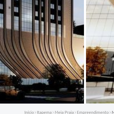
Início
Itapema
Meia Praia
Empreendimento
M