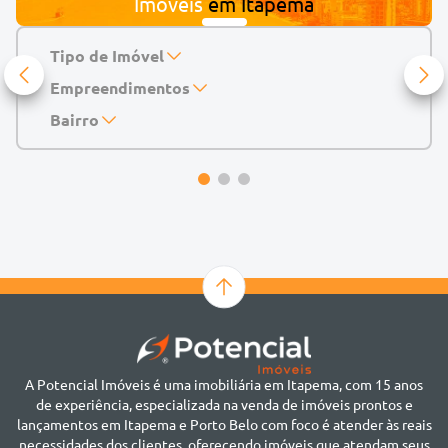
Imóveis
em
Itapema
Tipo de Imóvel
Empreendimentos
Apartamento
Casa
143 Mayfair Home Boutique
Bairro
Casa de Condomínio
Abu Dhabi Residence
Alto do São Bento
Chácara
Acádia Residence
Alto São Bento
Cobertura
Accendis Home Living
Alto São Bento
Duplex
Acqua Blue Residence
Andorinha
Flat
Bairro não informado
Ver mais
Galpão
Bairro Várzea
Geminado
Canto da Praia
Sala Comercial
Casa Branca
Sobrado
Cento
Studio
Centro
Terreno
A Potencial Imóveis é uma imobiliária em Itapema, com 15 anos
Ilhota
de experiência, especializada na venda de imóveis prontos e
Jardim Praia Mar
lançamentos em Itapema e Porto Belo com foco é atender às reais
Meia Praia
necessidades dos clientes, oferecendo imóveis que atendam seus