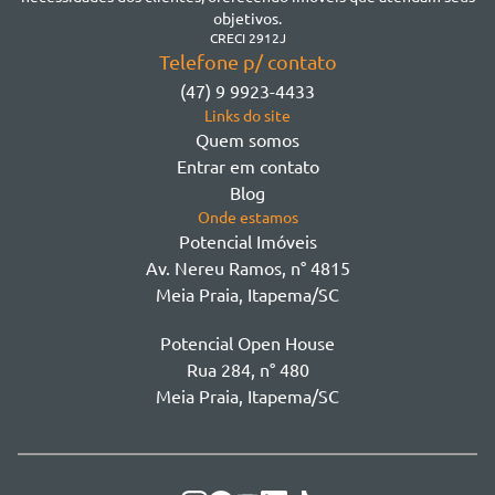
Morretes
objetivos.
Morretes
CRECI 2912J
Telefone p/ contato
Morretes - Zona 3
(47) 9 9923-4433
Sertão do Trombudo
Links do site
Sertãozinho
Quem somos
Taboleiro dos Oliveiras
Entrar em contato
Tabuleiro Das Oliveiras
Blog
Várzea
Onde estamos
Potencial Imóveis
Av. Nereu Ramos, n° 4815
Meia Praia, Itapema/SC
Potencial Open House
Rua 284, n° 480
Meia Praia, Itapema/SC