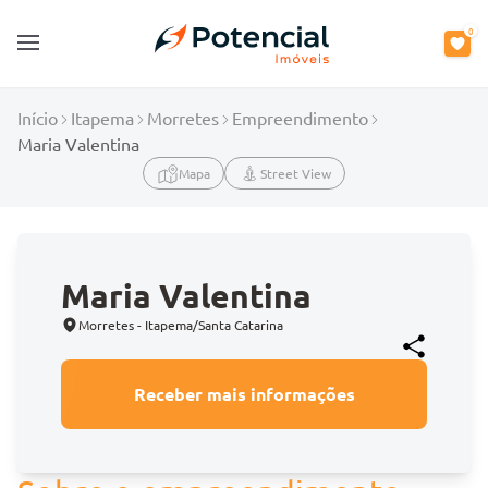
0
Open main menu
Início
Itapema
Morretes
Empreendimento
Maria Valentina
Mapa
Street View
Maria Valentina
Morretes - Itapema/Santa Catarina
Receber mais informações