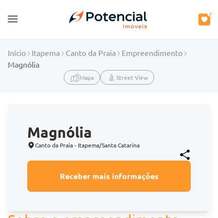
0
Open main menu
Início
Itapema
Canto da Praia
Empreendimento
Magnólia
Mapa
Street View
Magnólia
Canto da Praia - Itapema/Santa Catarina
Receber mais informações