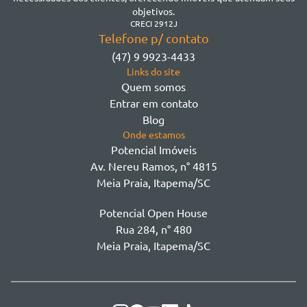
Morretes
objetivos.
Morretes
CRECI 2912J
Telefone p/ contato
Morretes - Zona 3
(47) 9 9923-4433
Sertão do Trombudo
Links do site
Sertãozinho
Quem somos
Taboleiro dos Oliveiras
Entrar em contato
Tabuleiro Das Oliveiras
Blog
Várzea
Onde estamos
Potencial Imóveis
Av. Nereu Ramos, n° 4815
Meia Praia, Itapema/SC
Potencial Open House
Rua 284, n° 480
Meia Praia, Itapema/SC