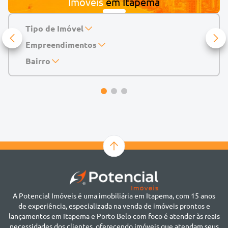
Imóveis
em
Itapema
Tipo de Imóvel
Empreendimentos
Apartamento
Casa
143 Mayfair Home Boutique
Bairro
Casa de Condomínio
Abu Dhabi Residence
Alto do São Bento
Chácara
Acádia Residence
Alto São Bento
Cobertura
Accendis Home Living
Alto São Bento
Duplex
Acqua Blue Residence
Andorinha
Flat
Bairro não informado
Ver mais
Galpão
Bairro Várzea
Geminado
Canto da Praia
Sala Comercial
Casa Branca
Sobrado
Cento
Studio
Centro
Terreno
A Potencial Imóveis é uma imobiliária em Itapema, com 15 anos
Ilhota
de experiência, especializada na venda de imóveis prontos e
Jardim Praia Mar
lançamentos em Itapema e Porto Belo com foco é atender às reais
Meia Praia
necessidades dos clientes, oferecendo imóveis que atendam seus