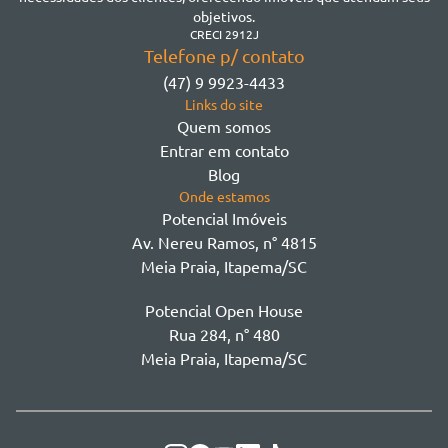
Morretes
objetivos.
Morretes
CRECI 2912J
Telefone p/ contato
Morretes - Zona 3
(47) 9 9923-4433
Sertão do Trombudo
Links do site
Sertãozinho
Quem somos
Taboleiro dos Oliveiras
Entrar em contato
Tabuleiro Das Oliveiras
Blog
Várzea
Onde estamos
Potencial Imóveis
Av. Nereu Ramos, n° 4815
Meia Praia, Itapema/SC
Potencial Open House
Rua 284, n° 480
Meia Praia, Itapema/SC