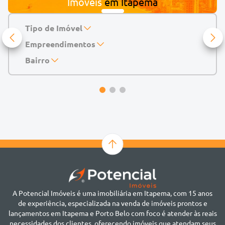
Imóveis
em
Itapema
Tipo de Imóvel
Empreendimentos
Apartamento
Casa
143 Mayfair Home Boutique
Bairro
Casa de Condomínio
Abu Dhabi Residence
Alto do São Bento
Chácara
Acádia Residence
Alto São Bento
Cobertura
Accendis Home Living
Alto São Bento
Duplex
Acqua Blue Residence
Andorinha
Flat
Bairro não informado
Ver mais
Galpão
Bairro Várzea
Geminado
Canto da Praia
Sala Comercial
Casa Branca
Sobrado
Cento
Studio
Centro
Terreno
A Potencial Imóveis é uma imobiliária em Itapema, com 15 anos
Ilhota
de experiência, especializada na venda de imóveis prontos e
Jardim Praia Mar
lançamentos em Itapema e Porto Belo com foco é atender às reais
Meia Praia
necessidades dos clientes, oferecendo imóveis que atendam seus