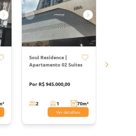
Soul Residence |
Chateau U
Apartamento 02 Suítes
Suítes | M
Itapema
Por R$ 945.000,00
Por R$ 2.
m²
2
1
70
m²
3
Ver detalhes