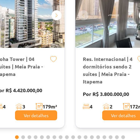
oha Tower | 04
Res. Internacional | 4
uítes | Meia Praia -
dormitórios sendo 2
tapema
suítes | Meia Praia -
Itapema
or R$ 4.420.000,00
Por R$ 3.800.000,00
4
3
179
m²
4
2
172
Ver detalhes
Ver detalhes