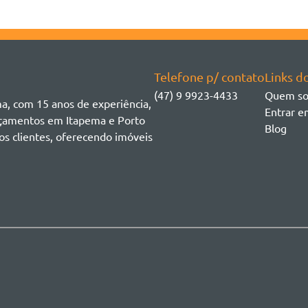
Telefone p/ contato
Links do
(47) 9 9923-4433
Quem s
ma, com 15 anos de experiência,
Entrar e
ançamentos em Itapema e Porto
Blog
os clientes, oferecendo imóveis