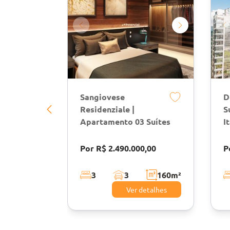
Sangiovese
D
Residenziale |
S
Apartamento 03 Suítes
I
Por R$ 2.490.000,00
P
3
3
160
m²
Ver detalhes