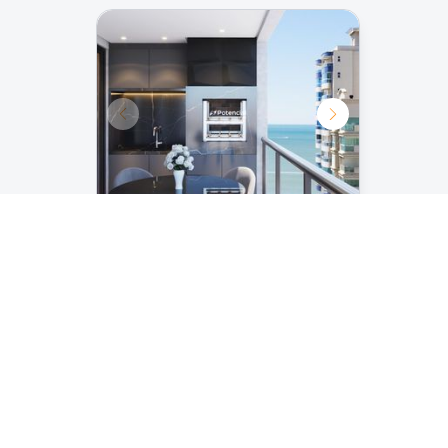
Se você busca um futuro lar que seja refl
Home é a escolha perfeita. Um espaç
confortável, e onde a vida é vivida em sua
Venha conhecer o futuro da vida de luxo 
as portas abertas para um mundo de possi
sobre este empreendimento revolucionári
Izas Home | 3 suítes |
Meia Praia - Itapema
Por R$ 1.940.000,00
3
2
124
m²
Ver detalhes