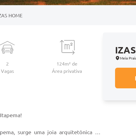
IZAS HOME
IZA
Meia Prai
2
124m² de
Vagas
Área
privativa
o
Itapema!
pema, surge uma joia arquitetônica em