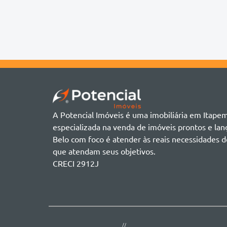
Chácara
Acádia Residence
Alto São Bento
Cobertura
Accendis Home Living
Alto São Bento
Duplex
Acqua Blue Residence
Andorinha
Flat
Bairro não informado
Ver mais
Galpão
Bairro Várzea
Geminado
Canto da Praia
Sala Comercial
Casa Branca
Sobrado
Cento
Studio
Centro
Terreno
A Potencial Imóveis é uma imobiliária em Itape
Ilhota
especializada na venda de imóveis prontos e l
Jardim Praia Mar
Belo com foco é atender às reais necessidades d
Meia Praia
que atendam seus objetivos.
Morretes
CRECI 2912J
Morretes
Morretes - Zona 3
Sertão do Trombudo
Sertãozinho
Taboleiro dos Oliveiras