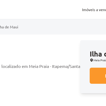
Imóveis a ven
lha de Maui
Ilha
o
Meia Prai
 localizado em Meia Praia - Itapema/Santa