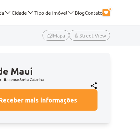
0
da
Cidade
Tipo de imóvel
Blog
Contato
Mapa
Street View
 de Maui
a - Itapema/Santa Catarina
Receber mais informações