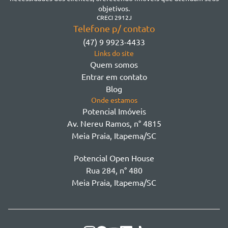
Morretes
objetivos.
Morretes
CRECI 2912J
Telefone p/ contato
Morretes - Zona 3
(47) 9 9923-4433
Sertão do Trombudo
Links do site
Sertãozinho
Quem somos
Taboleiro dos Oliveiras
Entrar em contato
Tabuleiro Das Oliveiras
Blog
Várzea
Onde estamos
Potencial Imóveis
Av. Nereu Ramos, n° 4815
Meia Praia, Itapema/SC
Potencial Open House
Rua 284, n° 480
Meia Praia, Itapema/SC