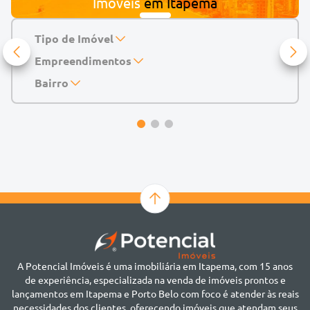
Imóveis
em
Itapema
Tipo de Imóvel
Empreendimentos
Apartamento
Casa
143 Mayfair Home Boutique
Bairro
Casa de Condomínio
Abu Dhabi Residence
Alto do São Bento
Chácara
Acádia Residence
Alto São Bento
Cobertura
Accendis Home Living
Alto São Bento
Duplex
Acqua Blue Residence
Andorinha
Flat
Bairro não informado
Ver mais
Galpão
Bairro Várzea
Geminado
Canto da Praia
Sala Comercial
Casa Branca
Sobrado
Cento
Studio
Centro
Terreno
A Potencial Imóveis é uma imobiliária em Itapema, com 15 anos
Ilhota
de experiência, especializada na venda de imóveis prontos e
Jardim Praia Mar
lançamentos em Itapema e Porto Belo com foco é atender às reais
Meia Praia
necessidades dos clientes, oferecendo imóveis que atendam seus