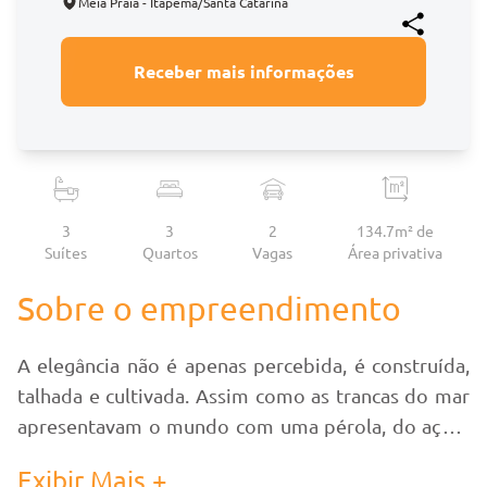
Meia Praia - Itapema/Santa Catarina
Receber mais informações
3
3
2
134.7m² de
Suítes
Quartos
Vagas
Área
privativa
Sobre o empreendimento
A elegância não é apenas percebida, é construída,
talhada e cultivada. Assim como as trancas do mar
apresentavam o mundo com uma pérola, do aço e
concreto, meticulosamente moldados, erguem-se
Exibir Mais +
o Greta Palace Residence. Uma ode à competição,