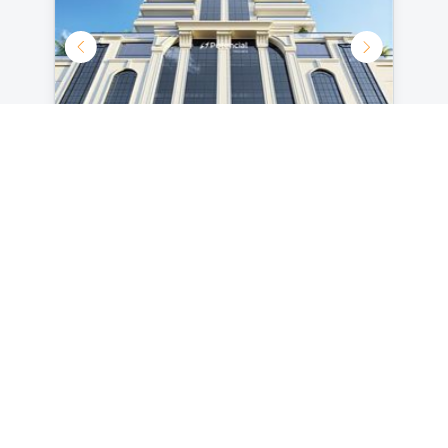
Aqui, cada momento de lazer torna-se uma ocasião
especial, convidando-o a desfrutar de experiências
que só um local como este pode oferecer.
Porque morar no Greta Palace Residence não é
apenas sobre luxo; é sobre viver cada dia como
Apartamento 3 Suítes | Meia Praia
uma obra-prima.
- Itapema | Potencial Imóveis
Por R$ 2.600.000,00
3
2
134.7
m²
Ver detalhes