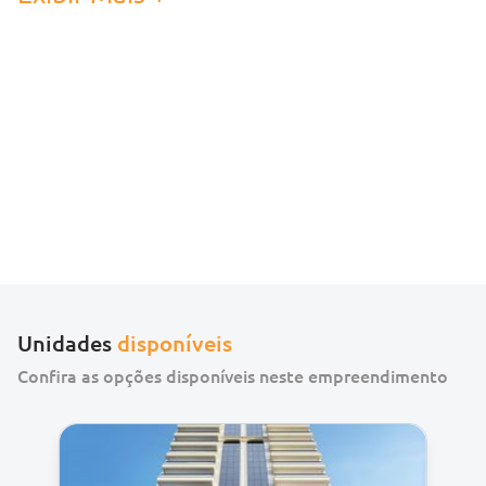
este empreendimento foi concebido para ser mais
do que um local para morar – é um estilo de vida.
Inspirado na grandiosidade da arte e da
arquitetura, cada canto deste resplandecente
residencial é nobre. Ambientes projetados não
apenas para impressionar, mas para encapsular o
auge do design contemporâneo. O alto padrão é
evidente, desde o acabamento meticulosamente
refinado atenção dada a cada pequeno até detalhe.
Unidades
disponíveis
Mas a verdadeira alegria do Greta Palace Residence
Confira as opções disponíveis neste empreendimento
é sua área de lazer, uma expansão de opulência que
é, ao mesmo tempo, íntima e acolhedora.
Decorada com um toque de classe e tolerada, foi
projetada pensando no seu conforto e bem-estar.