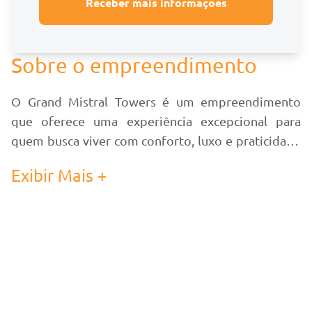
Receber mais informações
Sobre o empreendimento
O Grand Mistral Towers é um empreendimento
que oferece uma experiência excepcional para
quem busca viver com conforto, luxo e praticidade
em uma localização privilegiada, a apenas 250
Exibir Mais +
metros do mar.
O Hall de entrada é finamente mobiliado e
decorado, proporcionando uma recepção elegante
e acolhedora tanto para os moradores como para
os visitantes. Esse cuidado com o design e a
decoração contribui para a sofisticação do