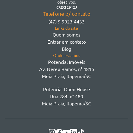
Morretes
objetivos.
Morretes
CRECI 2912J
Telefone p/ contato
Morretes - Zona 3
(47) 9 9923-4433
Sertão do Trombudo
Links do site
Sertãozinho
Quem somos
Taboleiro dos Oliveiras
Entrar em contato
Tabuleiro Das Oliveiras
Blog
Várzea
Onde estamos
Potencial Imóveis
Av. Nereu Ramos, n° 4815
Meia Praia, Itapema/SC
Potencial Open House
Rua 284, n° 480
Meia Praia, Itapema/SC