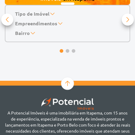
Tipo de Imóvel
Empreendimentos
Apartamento
Casa
143 Mayfair Home Boutique
Bairro
Casa de Condomínio
Abu Dhabi Residence
Alto do São Bento
Chácara
Acádia Residence
Alto São Bento
Cobertura
Accendis Home Living
Alto São Bento
Duplex
Acqua Blue Residence
Andorinha
Flat
Bairro não informado
Ver mais
Galpão
Bairro Várzea
Geminado
Canto da Praia
Sala Comercial
Casa Branca
Sobrado
Cento
Studio
Centro
Terreno
A Potencial Imóveis é uma imobiliária em Itapema, com 15 anos
Ilhota
de experiência, especializada na venda de imóveis prontos e
Jardim Praia Mar
lançamentos em Itapema e Porto Belo com foco é atender às reais
Meia Praia
necessidades dos clientes, oferecendo imóveis que atendam seus