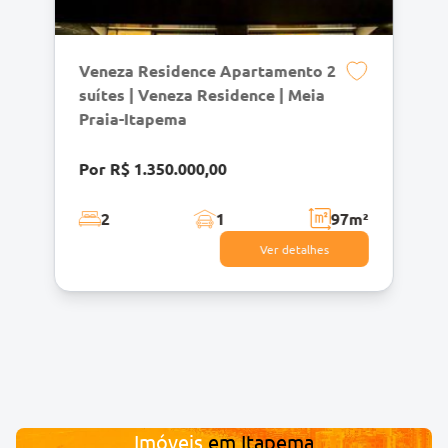
Veneza Residence Apartamento 2
suítes | Veneza Residence | Meia
Praia-Itapema
Por R$ 1.350.000,00
2
1
97
m²
Ver detalhes
Imóveis
em
Itapema