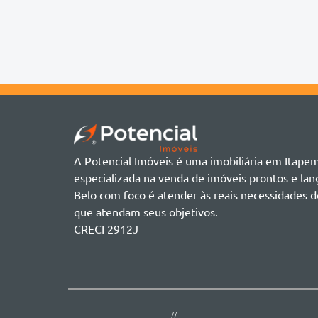
Chácara
Acádia Residence
Alto São Bento
Cobertura
Accendis Home Living
Alto São Bento
Duplex
Acqua Blue Residence
Andorinha
Flat
Bairro não informado
Ver mais
Galpão
Bairro Várzea
Geminado
Canto da Praia
Sala Comercial
Casa Branca
Sobrado
Cento
Studio
Centro
Terreno
A Potencial Imóveis é uma imobiliária em Itape
Ilhota
especializada na venda de imóveis prontos e l
Jardim Praia Mar
Belo com foco é atender às reais necessidades d
Meia Praia
que atendam seus objetivos.
Morretes
CRECI 2912J
Morretes
Morretes - Zona 3
Sertão do Trombudo
Sertãozinho
Taboleiro dos Oliveiras