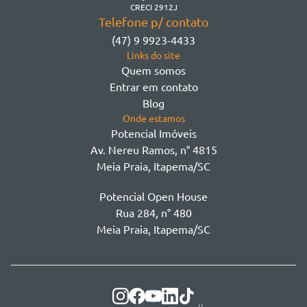
Morretes
CRECI 2912J
Telefone p/ contato
Morretes - Zona 3
(47) 9 9923-4433
Sertão do Trombudo
Links do site
Sertãozinho
Quem somos
Taboleiro dos Oliveiras
Entrar em contato
Tabuleiro Das Oliveiras
Blog
Várzea
Onde estamos
Potencial Imóveis
Av. Nereu Ramos, n° 4815
Meia Praia, Itapema/SC
Potencial Open House
Rua 284, n° 480
Meia Praia, Itapema/SC