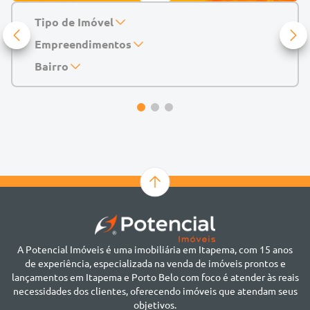
Tipo de Imóvel
Empreendimentos
Apartamento
Casa
143 Mayfair Home Boutique
Bairro
Casa de Condomínio
Abu Dhabi Residence
Alto do São Bento
Chácara
Acádia Residence
Alto São Bento
Cobertura
Accendis Home Living
Alto São Bento
Duplex
Acqua Blue Residence
Andorinha
Flat
Bairro não informado
Ver mais
Galpão
Bairro Várzea
Geminado
Canto da Praia
Sala Comercial
Casa Branca
Sobrado
Cento
Studio
Centro
Terreno
A Potencial Imóveis é uma imobiliária em Itapema, com 15 anos
Ilhota
de experiência, especializada na venda de imóveis prontos e
Jardim Praia Mar
lançamentos em Itapema e Porto Belo com foco é atender às reais
Meia Praia
necessidades dos clientes, oferecendo imóveis que atendam seus
Morretes
objetivos.