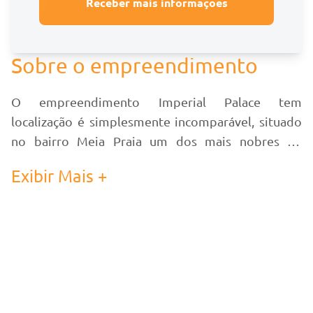
Receber mais informações
Sobre o empreendimento
O empreendimento Imperial Palace tem
localização é simplesmente incomparável, situado
no bairro Meia Praia um dos mais nobres de
Itapema, e próximo a tudo o que você adora e
Exibir Mais +
necessita.
Hoje em dia, morar bem ultrapassa os limites do
simples significado e se transformou em uma
experiência completa e enriquecedora. As pessoas
buscam cada vez mais por ambientes que ofereçam
funcionalidade, comodidade e liberdade. A