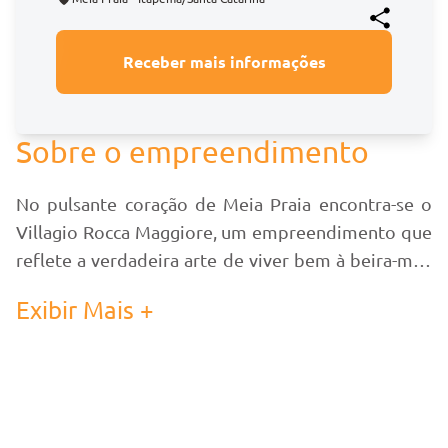
Receber mais informações
Sobre o empreendimento
No pulsante coração de Meia Praia encontra-se o
Villagio Rocca Maggiore, um empreendimento que
reflete a verdadeira arte de viver bem à beira-mar.
Aprecie uma residência onde cada amanhecer
Exibir Mais +
oferece vislumbres deslumbrantes da praia e cada
momento é embalado pelo suave murmúrio das
ondas.
Morar no Villagio Rocca Maggiore é sobre