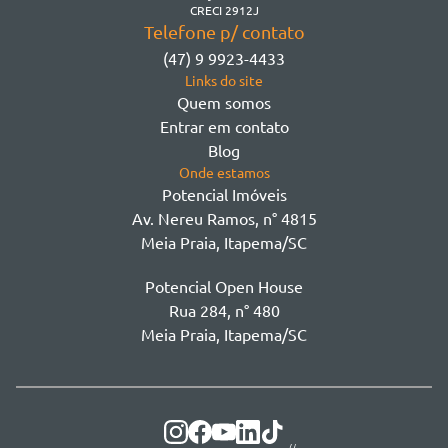
Morretes
CRECI 2912J
Telefone p/ contato
Morretes - Zona 3
(47) 9 9923-4433
Sertão do Trombudo
Links do site
Sertãozinho
Quem somos
Taboleiro dos Oliveiras
Entrar em contato
Tabuleiro Das Oliveiras
Blog
Várzea
Onde estamos
Potencial Imóveis
Av. Nereu Ramos, n° 4815
Meia Praia, Itapema/SC
Potencial Open House
Rua 284, n° 480
Meia Praia, Itapema/SC