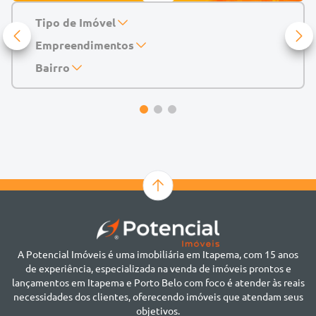
Tipo de Imóvel
Empreendimentos
Apartamento
Casa
143 Mayfair Home Boutique
Bairro
Casa de Condomínio
Abu Dhabi Residence
Alto do São Bento
Chácara
Acádia Residence
Alto São Bento
Cobertura
Accendis Home Living
Alto São Bento
Duplex
Acqua Blue Residence
Andorinha
Flat
Bairro não informado
Ver mais
Galpão
Bairro Várzea
Geminado
Canto da Praia
Sala Comercial
Casa Branca
Sobrado
Cento
Studio
Centro
Terreno
A Potencial Imóveis é uma imobiliária em Itapema, com 15 anos
Ilhota
de experiência, especializada na venda de imóveis prontos e
Jardim Praia Mar
lançamentos em Itapema e Porto Belo com foco é atender às reais
Meia Praia
necessidades dos clientes, oferecendo imóveis que atendam seus
Morretes
objetivos.