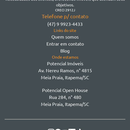
Morretes
objetivos.
Morretes
CRECI 2912J
Telefone p/ contato
Morretes - Zona 3
(47) 9 9923-4433
Sertão do Trombudo
Links do site
Sertãozinho
Quem somos
Taboleiro dos Oliveiras
Entrar em contato
Tabuleiro Das Oliveiras
Blog
Várzea
Onde estamos
Potencial Imóveis
Av. Nereu Ramos, n° 4815
Meia Praia, Itapema/SC
Potencial Open House
Rua 284, n° 480
Meia Praia, Itapema/SC