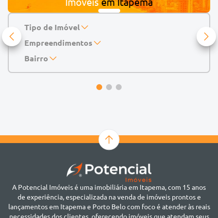
Imóveis
em
Itapema
perfeita para viver com conforto e sofisticação.
Tipo de Imóvel
Empreendimentos
Apartamento
Casa
143 Mayfair Home Boutique
Bairro
Casa de Condomínio
Abu Dhabi Residence
Alto do São Bento
Chácara
Acádia Residence
Alto São Bento
Cobertura
Accendis Home Living
Alto São Bento
Duplex
Acqua Blue Residence
Andorinha
Flat
Bairro não informado
Ver mais
Galpão
Bairro Várzea
Geminado
Canto da Praia
Sala Comercial
Casa Branca
Sobrado
Cento
Studio
Centro
Terreno
A Potencial Imóveis é uma imobiliária em Itapema, com 15 anos
Ilhota
de experiência, especializada na venda de imóveis prontos e
Jardim Praia Mar
lançamentos em Itapema e Porto Belo com foco é atender às reais
Meia Praia
necessidades dos clientes, oferecendo imóveis que atendam seus