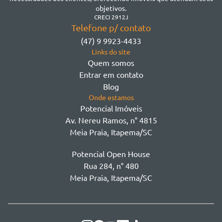
Morretes
objetivos.
Morretes
CRECI 2912J
Telefone p/ contato
Morretes - Zona 3
(47) 9 9923-4433
Sertão do Trombudo
Links do site
Sertãozinho
Quem somos
Taboleiro dos Oliveiras
Entrar em contato
Tabuleiro Das Oliveiras
Blog
Várzea
Onde estamos
Potencial Imóveis
Av. Nereu Ramos, n° 4815
Meia Praia, Itapema/SC
Potencial Open House
Rua 284, n° 480
Meia Praia, Itapema/SC