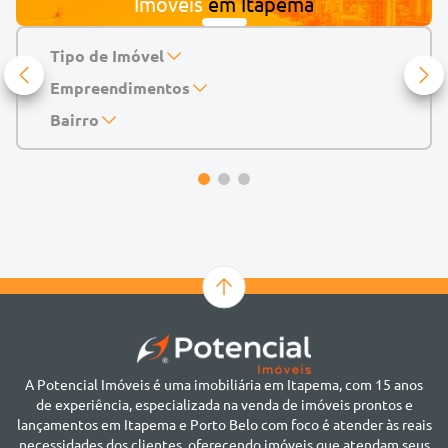
Imóveis
em
Itapema
Tipo de Imóvel
Empreendimentos
Apartamento
Casa
143 Mayfair Home Boutique
Bairro
Casa de Condomínio
Abu Dhabi Residence
Alto do São Bento
Chácara
Acádia Residence
Alto São Bento
Cobertura
Accendis Home Living
Alto São Bento
Duplex
Acqua Blue Residence
Andorinha
Flat
Bairro não informado
Ver mais
Galpão
Bairro Várzea
Geminado
Canto da Praia
Sala Comercial
Casa Branca
Sobrado
Cento
Studio
Centro
Terreno
A Potencial Imóveis é uma imobiliária em Itapema, com 15 anos
Ilhota
de experiência, especializada na venda de imóveis prontos e
Jardim Praia Mar
lançamentos em Itapema e Porto Belo com foco é atender às reais
Meia Praia
necessidades dos clientes, oferecendo imóveis que atendam seus