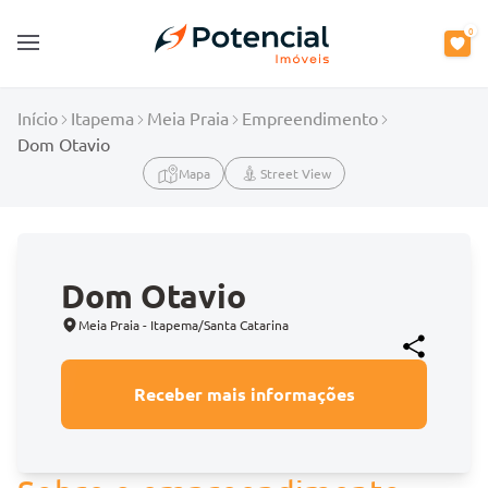
0
Open main menu
Início
Itapema
Meia Praia
Empreendimento
Dom Otavio
Mapa
Street View
Dom Otavio
Meia Praia - Itapema/Santa Catarina
Receber mais informações